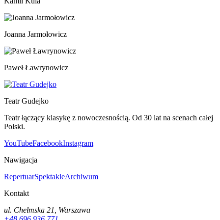
Kamil Kula
Joanna Jarmołowicz
Paweł Ławrynowicz
Teatr Gudejko
Teatr łączący klasykę z nowoczesnością. Od 30 lat na scenach całej
Polski.
YouTube
Facebook
Instagram
Nawigacja
Repertuar
Spektakle
Archiwum
Kontakt
ul. Chełmska 21, Warszawa
+48 696 936 771