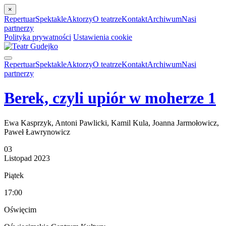
×
Repertuar
Spektakle
Aktorzy
O teatrze
Kontakt
Archiwum
Nasi
partnerzy
Polityka prywatności
Ustawienia cookie
Repertuar
Spektakle
Aktorzy
O teatrze
Kontakt
Archiwum
Nasi
partnerzy
Berek, czyli upiór w moherze 1
Ewa Kasprzyk, Antoni Pawlicki, Kamil Kula, Joanna Jarmołowicz,
Paweł Ławrynowicz
03
Listopad
2023
Piątek
17:00
Oświęcim