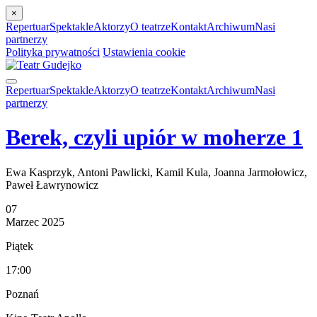
×
Repertuar
Spektakle
Aktorzy
O teatrze
Kontakt
Archiwum
Nasi
partnerzy
Polityka prywatności
Ustawienia cookie
Repertuar
Spektakle
Aktorzy
O teatrze
Kontakt
Archiwum
Nasi
partnerzy
Berek, czyli upiór w moherze 1
Ewa Kasprzyk, Antoni Pawlicki, Kamil Kula, Joanna Jarmołowicz,
Paweł Ławrynowicz
07
Marzec
2025
Piątek
17:00
Poznań