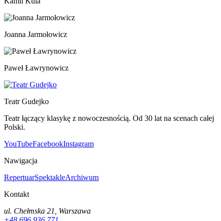
Kamil Kula
Joanna Jarmołowicz
Paweł Ławrynowicz
Teatr Gudejko
Teatr łączący klasykę z nowoczesnością. Od 30 lat na scenach całej
Polski.
YouTube
Facebook
Instagram
Nawigacja
Repertuar
Spektakle
Archiwum
Kontakt
ul. Chełmska 21, Warszawa
+48 696 936 771