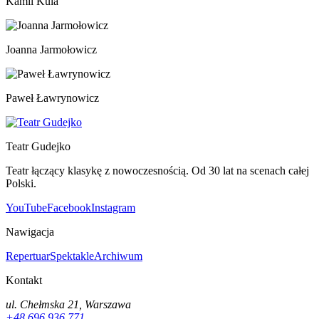
Kamil Kula
Joanna Jarmołowicz
Paweł Ławrynowicz
Teatr Gudejko
Teatr łączący klasykę z nowoczesnością. Od 30 lat na scenach całej
Polski.
YouTube
Facebook
Instagram
Nawigacja
Repertuar
Spektakle
Archiwum
Kontakt
ul. Chełmska 21, Warszawa
+48 696 936 771