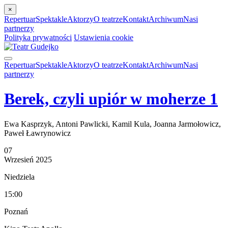
×
Repertuar
Spektakle
Aktorzy
O teatrze
Kontakt
Archiwum
Nasi
partnerzy
Polityka prywatności
Ustawienia cookie
Repertuar
Spektakle
Aktorzy
O teatrze
Kontakt
Archiwum
Nasi
partnerzy
Berek, czyli upiór w moherze 1
Ewa Kasprzyk, Antoni Pawlicki, Kamil Kula, Joanna Jarmołowicz,
Paweł Ławrynowicz
07
Wrzesień
2025
Niedziela
15:00
Poznań