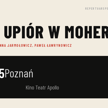
REPERTUAR
SP
 UPIÓR W MOHER
OANNA JARMOŁOWICZ, PAWEŁ ŁAWRYNOWICZ
15
Poznań
Kino Teatr Apollo