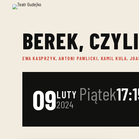
BEREK, CZYLI
EWA KASPRZYK, ANTONI PAWLICKI, KAMIL KULA, J
09
Piątek
17:
LUTY
2024