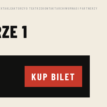
EKTAKLE
AKTORZY
O TEATRZE
KONTAKT
ARCHIWUM
NASI PARTNERZY
ZE 1
KUP BILET