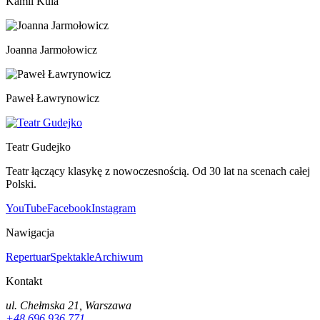
Kamil Kula
Joanna Jarmołowicz
Paweł Ławrynowicz
Teatr Gudejko
Teatr łączący klasykę z nowoczesnością. Od 30 lat na scenach całej
Polski.
YouTube
Facebook
Instagram
Nawigacja
Repertuar
Spektakle
Archiwum
Kontakt
ul. Chełmska 21, Warszawa
+48 696 936 771