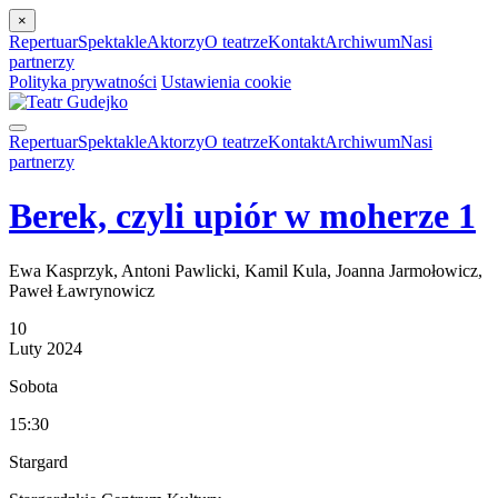
×
Repertuar
Spektakle
Aktorzy
O teatrze
Kontakt
Archiwum
Nasi
partnerzy
Polityka prywatności
Ustawienia cookie
Repertuar
Spektakle
Aktorzy
O teatrze
Kontakt
Archiwum
Nasi
partnerzy
Berek, czyli upiór w moherze 1
Ewa Kasprzyk, Antoni Pawlicki, Kamil Kula, Joanna Jarmołowicz,
Paweł Ławrynowicz
10
Luty
2024
Sobota
15:30
Stargard