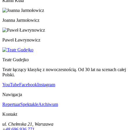
Kamil Kula
Joanna Jarmołowicz
Paweł Ławrynowicz
Teatr Gudejko
Teatr łączący klasykę z nowoczesnością. Od 30 lat na scenach całej
Polski.
YouTube
Facebook
Instagram
Nawigacja
Repertuar
Spektakle
Archiwum
Kontakt
ul. Chełmska 21, Warszawa
+48 696 936 771