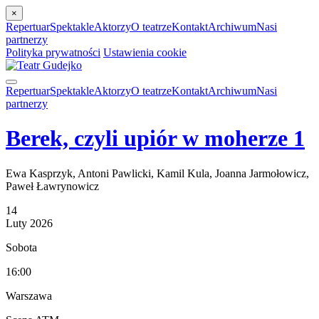
×
Repertuar
Spektakle
Aktorzy
O teatrze
Kontakt
Archiwum
Nasi
partnerzy
Polityka prywatności
Ustawienia cookie
Repertuar
Spektakle
Aktorzy
O teatrze
Kontakt
Archiwum
Nasi
partnerzy
Berek, czyli upiór w moherze 1
Ewa Kasprzyk, Antoni Pawlicki, Kamil Kula, Joanna Jarmołowicz,
Paweł Ławrynowicz
14
Luty
2026
Sobota
16:00
Warszawa