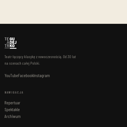
Teatr łączący klasykę z nowoczesnością. Od 30 lat
na scenach całej Polski.
YouTube
Facebook
Instagram
NAWIGACJA
Repertuar
Spektakle
Archiwum