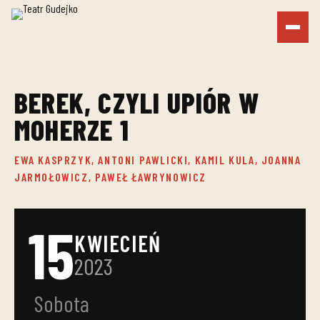
BEREK, CZYLI UPIÓR W
MOHERZE 1
EWA KASPRZYK, ANTONI PAWLICKI, KAMIL KULA, JOANNA
JARMOŁOWICZ, PAWEŁ ŁAWRYNOWICZ
15
KWIECIEŃ
2023
Sobota