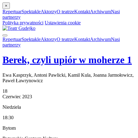
×
Repertuar
Spektakle
Aktorzy
O teatrze
Kontakt
Archiwum
Nasi
partnerzy
Polityka prywatności
Ustawienia cookie
Repertuar
Spektakle
Aktorzy
O teatrze
Kontakt
Archiwum
Nasi
partnerzy
Berek, czyli upiór w moherze 1
Ewa Kasprzyk, Antoni Pawlicki, Kamil Kula, Joanna Jarmołowicz,
Paweł Ławrynowicz
18
Czerwiec
2023
Niedziela
18:30
Bytom