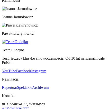
Kamil Kula
Joanna Jarmołowicz
Paweł Ławrynowicz
Teatr Gudejko
Teatr łączący klasykę z nowoczesnością. Od 30 lat na scenach całej
Polski.
YouTube
Facebook
Instagram
Nawigacja
Repertuar
Spektakle
Archiwum
Kontakt
ul. Chełmska 21, Warszawa
+48 696 936 771