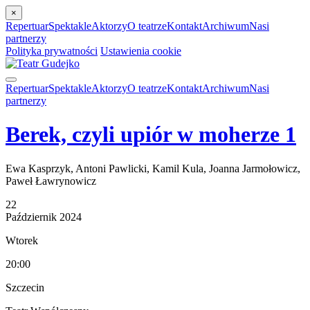
×
Repertuar
Spektakle
Aktorzy
O teatrze
Kontakt
Archiwum
Nasi
partnerzy
Polityka prywatności
Ustawienia cookie
Repertuar
Spektakle
Aktorzy
O teatrze
Kontakt
Archiwum
Nasi
partnerzy
Berek, czyli upiór w moherze 1
Ewa Kasprzyk, Antoni Pawlicki, Kamil Kula, Joanna Jarmołowicz,
Paweł Ławrynowicz
22
Październik
2024
Wtorek
20:00
Szczecin