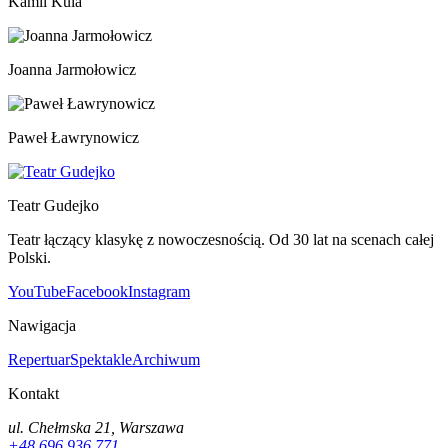
Kamil Kula
Joanna Jarmołowicz
Paweł Ławrynowicz
Teatr Gudejko
Teatr łączący klasykę z nowoczesnością. Od 30 lat na scenach całej
Polski.
YouTube
Facebook
Instagram
Nawigacja
Repertuar
Spektakle
Archiwum
Kontakt
ul. Chełmska 21, Warszawa
+48 696 936 771