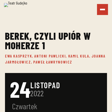
BEREK, CZYLI UPIÓR W
MOHERZE 1
EWA KASPRZYK, ANTONI PAWLICKI, KAMIL KULA, JOANNA
JARMOŁOWICZ, PAWEŁ ŁAWRYNOWICZ
24
LISTOPAD
2022
Czwartek