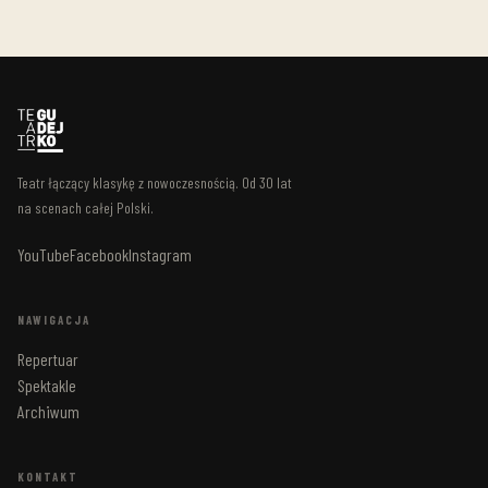
Teatr łączący klasykę z nowoczesnością. Od 30 lat
na scenach całej Polski.
YouTube
Facebook
Instagram
NAWIGACJA
Repertuar
Spektakle
Archiwum
KONTAKT