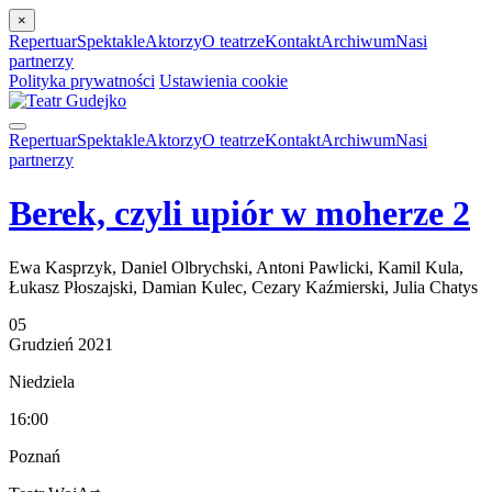
×
Repertuar
Spektakle
Aktorzy
O teatrze
Kontakt
Archiwum
Nasi
partnerzy
Polityka prywatności
Ustawienia cookie
Repertuar
Spektakle
Aktorzy
O teatrze
Kontakt
Archiwum
Nasi
partnerzy
Berek, czyli upiór w moherze 2
Ewa Kasprzyk, Daniel Olbrychski, Antoni Pawlicki, Kamil Kula,
Łukasz Płoszajski, Damian Kulec, Cezary Kaźmierski, Julia Chatys
05
Grudzień
2021
Niedziela
16:00
Poznań