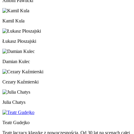
Antoni Pawlicki
Kamil Kula
Łukasz Płoszajski
Damian Kulec
Cezary Kaźmierski
Julia Chatys
Teatr Gudejko
Teatr łączący klasykę z nowoczesnością. Od 30 lat na scenach całej