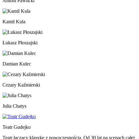
Antoni Pawlicki
Kamil Kula
Łukasz Płoszajski
Damian Kulec
Cezary Kaźmierski
Julia Chatys
Teatr Gudejko
Teatr łączący klasykę z nowoczesnością. Od 30 lat na scenach całej