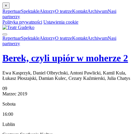
×
Repertuar
Spektakle
Aktorzy
O teatrze
Kontakt
Archiwum
Nasi
partnerzy
Polityka prywatności
Ustawienia cookie
Repertuar
Spektakle
Aktorzy
O teatrze
Kontakt
Archiwum
Nasi
partnerzy
Berek, czyli upiór w moherze 2
Ewa Kasprzyk, Daniel Olbrychski, Antoni Pawlicki, Kamil Kula,
Łukasz Płoszajski, Damian Kulec, Cezary Kaźmierski, Julia Chatys
09
Marzec
2019
Sobota
16:00
Lublin