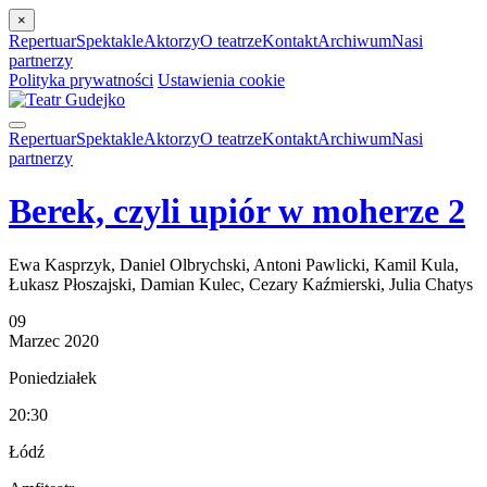
×
Repertuar
Spektakle
Aktorzy
O teatrze
Kontakt
Archiwum
Nasi
partnerzy
Polityka prywatności
Ustawienia cookie
Repertuar
Spektakle
Aktorzy
O teatrze
Kontakt
Archiwum
Nasi
partnerzy
Berek, czyli upiór w moherze 2
Ewa Kasprzyk, Daniel Olbrychski, Antoni Pawlicki, Kamil Kula,
Łukasz Płoszajski, Damian Kulec, Cezary Kaźmierski, Julia Chatys
09
Marzec
2020
Poniedziałek
20:30
Łódź