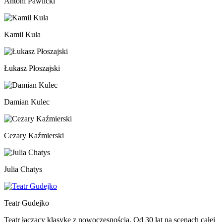
Antoni Pawlicki
Kamil Kula
Łukasz Płoszajski
Damian Kulec
Cezary Kaźmierski
Julia Chatys
Teatr Gudejko
Teatr łączący klasykę z nowoczesnością. Od 30 lat na scenach całej