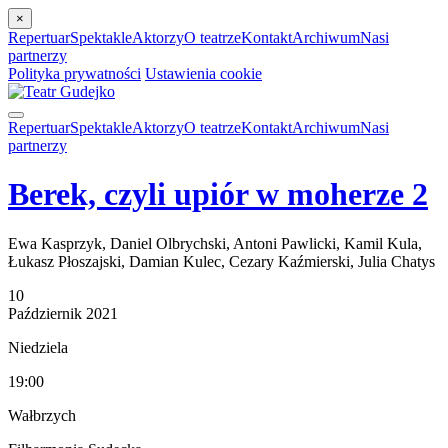
×
Repertuar
Spektakle
Aktorzy
O teatrze
Kontakt
Archiwum
Nasi
partnerzy
Polityka prywatności
Ustawienia cookie
Repertuar
Spektakle
Aktorzy
O teatrze
Kontakt
Archiwum
Nasi
partnerzy
Berek, czyli upiór w moherze 2
Ewa Kasprzyk, Daniel Olbrychski, Antoni Pawlicki, Kamil Kula,
Łukasz Płoszajski, Damian Kulec, Cezary Kaźmierski, Julia Chatys
10
Październik
2021
Niedziela
19:00
Wałbrzych