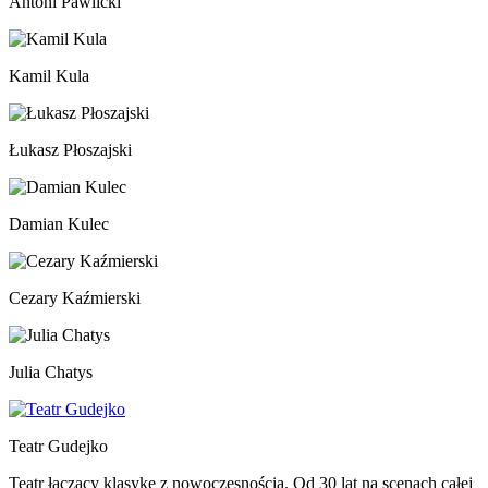
Antoni Pawlicki
Kamil Kula
Łukasz Płoszajski
Damian Kulec
Cezary Kaźmierski
Julia Chatys
Teatr Gudejko
Teatr łączący klasykę z nowoczesnością. Od 30 lat na scenach całej