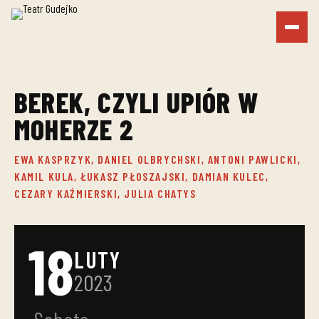
BEREK, CZYLI UPIÓR W
MOHERZE 2
EWA KASPRZYK, DANIEL OLBRYCHSKI, ANTONI PAWLICKI,
KAMIL KULA, ŁUKASZ PŁOSZAJSKI, DAMIAN KULEC,
CEZARY KAŹMIERSKI, JULIA CHATYS
18
LUTY
2023