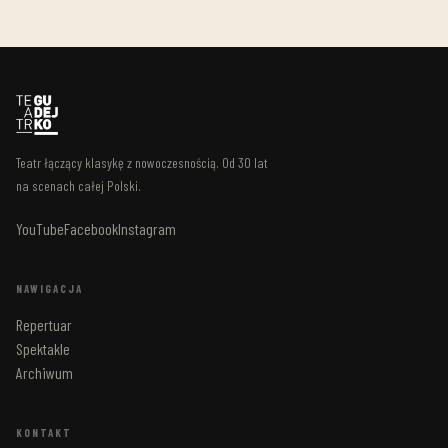
Teatr łączący klasykę z nowoczesnością. Od 30 lat
na scenach całej Polski.
YouTube
Facebook
Instagram
NAWIGACJA
Repertuar
Spektakle
Archiwum
KONTAKT