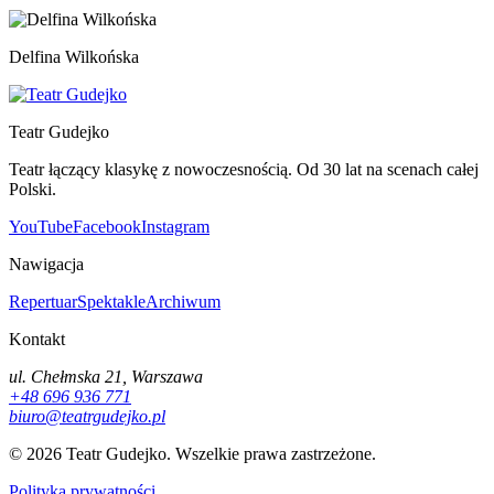
Delfina Wilkońska
Teatr Gudejko
Teatr łączący klasykę z nowoczesnością. Od 30 lat na scenach całej
Polski.
YouTube
Facebook
Instagram
Nawigacja
Repertuar
Spektakle
Archiwum
Kontakt
ul. Chełmska 21, Warszawa
+48 696 936 771
biuro@teatrgudejko.pl
© 2026 Teatr Gudejko. Wszelkie prawa zastrzeżone.
Polityka prywatności