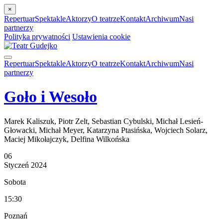
×
Repertuar
Spektakle
Aktorzy
O teatrze
Kontakt
Archiwum
Nasi
partnerzy
Polityka prywatności
Ustawienia cookie
Repertuar
Spektakle
Aktorzy
O teatrze
Kontakt
Archiwum
Nasi
partnerzy
Goło i Wesoło
Marek Kaliszuk, Piotr Zelt, Sebastian Cybulski, Michał Lesień-
Głowacki, Michał Meyer, Katarzyna Ptasińska, Wojciech Solarz,
Maciej Mikołajczyk, Delfina Wilkońska
06
Styczeń
2024
Sobota
15:30
Poznań