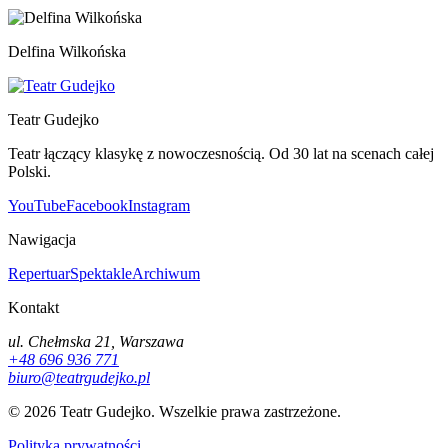
Delfina Wilkońska
Teatr Gudejko
Teatr łączący klasykę z nowoczesnością. Od 30 lat na scenach całej
Polski.
YouTube
Facebook
Instagram
Nawigacja
Repertuar
Spektakle
Archiwum
Kontakt
ul. Chełmska 21, Warszawa
+48 696 936 771
biuro@teatrgudejko.pl
© 2026 Teatr Gudejko. Wszelkie prawa zastrzeżone.
Polityka prywatności