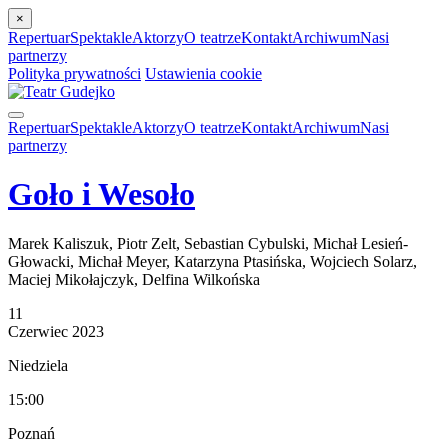
×
Repertuar
Spektakle
Aktorzy
O teatrze
Kontakt
Archiwum
Nasi
partnerzy
Polityka prywatności
Ustawienia cookie
Repertuar
Spektakle
Aktorzy
O teatrze
Kontakt
Archiwum
Nasi
partnerzy
Goło i Wesoło
Marek Kaliszuk, Piotr Zelt, Sebastian Cybulski, Michał Lesień-
Głowacki, Michał Meyer, Katarzyna Ptasińska, Wojciech Solarz,
Maciej Mikołajczyk, Delfina Wilkońska
11
Czerwiec
2023
Niedziela
15:00
Poznań