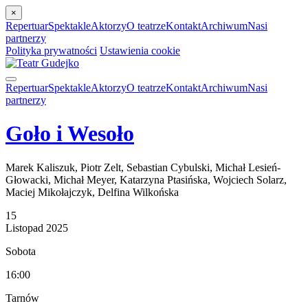
×
Repertuar
Spektakle
Aktorzy
O teatrze
Kontakt
Archiwum
Nasi
partnerzy
Polityka prywatności
Ustawienia cookie
Repertuar
Spektakle
Aktorzy
O teatrze
Kontakt
Archiwum
Nasi
partnerzy
Goło i Wesoło
Marek Kaliszuk, Piotr Zelt, Sebastian Cybulski, Michał Lesień-
Głowacki, Michał Meyer, Katarzyna Ptasińska, Wojciech Solarz,
Maciej Mikołajczyk, Delfina Wilkońska
15
Listopad
2025
Sobota
16:00
Tarnów