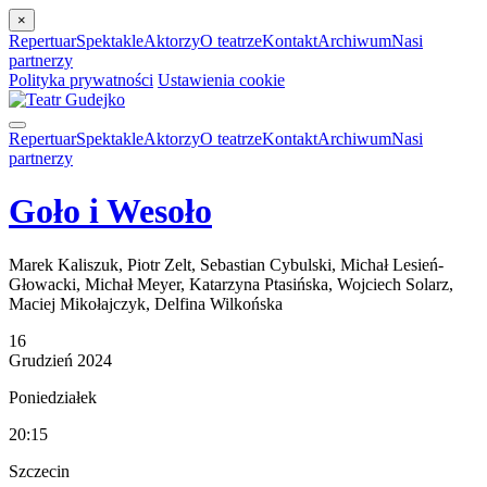
×
Repertuar
Spektakle
Aktorzy
O teatrze
Kontakt
Archiwum
Nasi
partnerzy
Polityka prywatności
Ustawienia cookie
Repertuar
Spektakle
Aktorzy
O teatrze
Kontakt
Archiwum
Nasi
partnerzy
Goło i Wesoło
Marek Kaliszuk, Piotr Zelt, Sebastian Cybulski, Michał Lesień-
Głowacki, Michał Meyer, Katarzyna Ptasińska, Wojciech Solarz,
Maciej Mikołajczyk, Delfina Wilkońska
16
Grudzień
2024
Poniedziałek
20:15
Szczecin