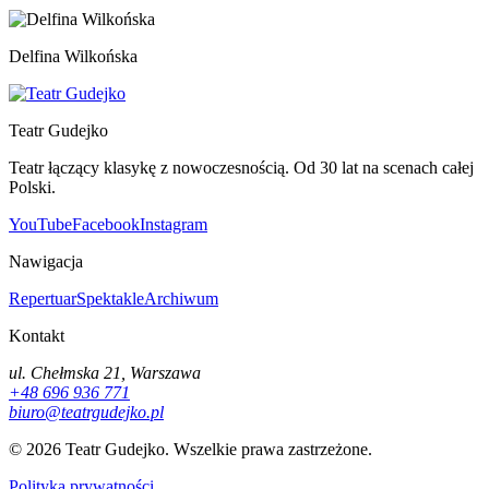
Delfina Wilkońska
Teatr Gudejko
Teatr łączący klasykę z nowoczesnością. Od 30 lat na scenach całej
Polski.
YouTube
Facebook
Instagram
Nawigacja
Repertuar
Spektakle
Archiwum
Kontakt
ul. Chełmska 21, Warszawa
+48 696 936 771
biuro@teatrgudejko.pl
© 2026 Teatr Gudejko. Wszelkie prawa zastrzeżone.
Polityka prywatności