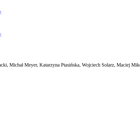
y
y
acki, Michał Meyer, Katarzyna Ptasińska, Wojciech Solarz, Maciej Mik