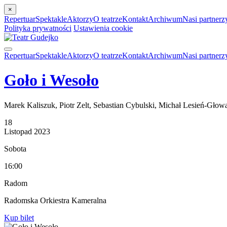
×
Repertuar
Spektakle
Aktorzy
O teatrze
Kontakt
Archiwum
Nasi partnerz
Polityka prywatności
Ustawienia cookie
Repertuar
Spektakle
Aktorzy
O teatrze
Kontakt
Archiwum
Nasi partnerz
Goło i Wesoło
Marek Kaliszuk, Piotr Zelt, Sebastian Cybulski, Michał Lesień-Głow
18
Listopad
2023
Sobota
16:00
Radom
Radomska Orkiestra Kameralna
Kup bilet