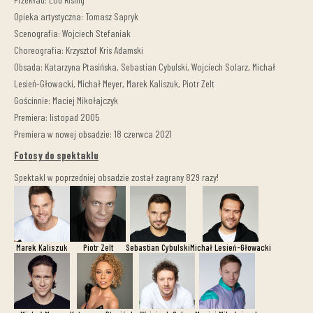
Opieka artystyczna: Tomasz Sapryk
Scenografia: Wojciech Stefaniak
Choreografia: Krzysztof Kris Adamski
Obsada: Katarzyna Ptasińska, Sebastian Cybulski, Wojciech Solarz, Michał
Lesień-Głowacki, Michał Meyer, Marek Kaliszuk, Piotr Zelt
Gościnnie: Maciej Mikołajczyk
Premiera: listopad 2005
Premiera w nowej obsadzie: 18 czerwca 2021
Fotosy do spektaklu
Spektakl w poprzedniej obsadzie został zagrany 829 razy!
Marek Kaliszuk
Piotr Zelt
Sebastian Cybulski
Michał Lesień-Głowacki