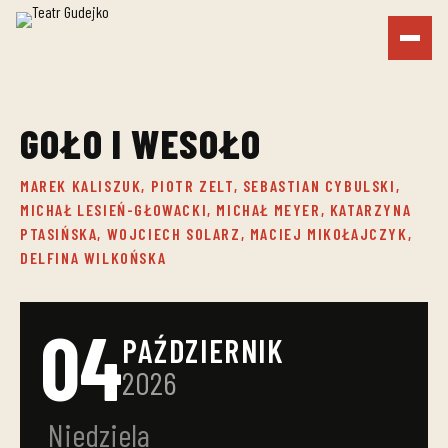
GOŁO I WESOŁO
MAREK KALISZUK, PIOTR ZELT, SEBASTIAN CYBULSKI,
MICHAŁ LESIEŃ-GŁOWACKI, MICHAŁ MEYER, KATARZYNA
PTASIŃSKA, WOJCIECH SOLARZ, MACIEJ MIKOŁAJCZYK,
DELFINA WILKOŃSKA
04
PAŹDZIERNIK
2026
Niedziela