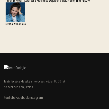
Michał Meyer
Katarzyna Ptasińska
Wojciech Solarz
Maciej Mikołajczyk
Delfina Wilkońska
Teatr łączący klasykę z nowoczesnością. Od 30 lat
na scenach całej Polski.
YouTube
Facebook
Instagram