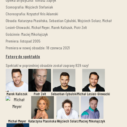
Opieka artystyczna: Tomasz Sapryk
Scenografia: Wojciech Stefaniak
Choreografia: Krzysztof Kris Adamski
Obsada: Katarzyna Ptasińska, Sebastian Cybulski, Wojciech Solarz, Michał
Lesień-Głowacki, Michał Meyer, Marek Kaliszuk, Piotr Zelt
Gościnnie: Maciej Mikołajczyk
Premiera: listopad 2005
Premiera w nowej obsadzie: 18 czerwca 2021
Fotosy do spektaklu
Spektakl w poprzedniej obsadzie został zagrany 829 razy!
Marek Kaliszuk
Piotr Zelt
Sebastian Cybulski
Michał Lesień-Głowacki
Michał Meyer
Katarzyna Ptasińska
Wojciech Solarz
Maciej Mikołajczyk