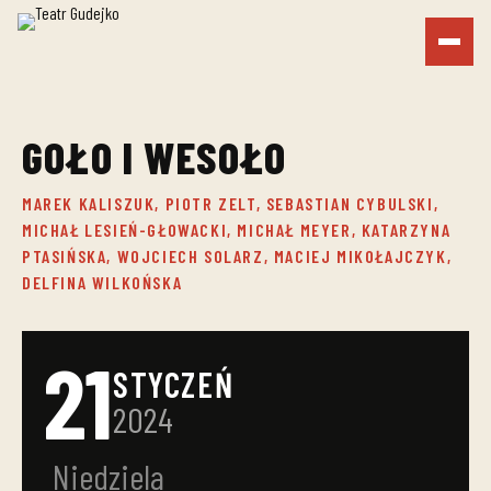
GOŁO I WESOŁO
MAREK KALISZUK, PIOTR ZELT, SEBASTIAN CYBULSKI,
MICHAŁ LESIEŃ-GŁOWACKI, MICHAŁ MEYER, KATARZYNA
PTASIŃSKA, WOJCIECH SOLARZ, MACIEJ MIKOŁAJCZYK,
DELFINA WILKOŃSKA
21
STYCZEŃ
2024
Niedziela