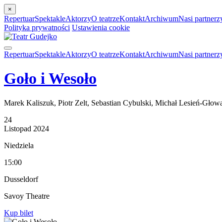
×
Repertuar
Spektakle
Aktorzy
O teatrze
Kontakt
Archiwum
Nasi partnerz
Polityka prywatności
Ustawienia cookie
Repertuar
Spektakle
Aktorzy
O teatrze
Kontakt
Archiwum
Nasi partnerz
Goło i Wesoło
Marek Kaliszuk, Piotr Zelt, Sebastian Cybulski, Michał Lesień-Głow
24
Listopad
2024
Niedziela
15:00
Dusseldorf
Savoy Theatre
Kup bilet