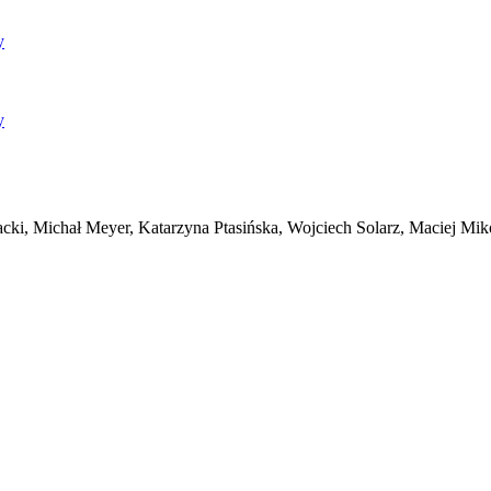
y
y
acki, Michał Meyer, Katarzyna Ptasińska, Wojciech Solarz, Maciej Mik