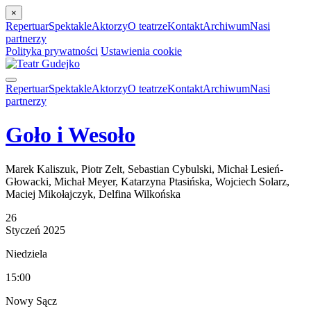
×
Repertuar
Spektakle
Aktorzy
O teatrze
Kontakt
Archiwum
Nasi
partnerzy
Polityka prywatności
Ustawienia cookie
Repertuar
Spektakle
Aktorzy
O teatrze
Kontakt
Archiwum
Nasi
partnerzy
Goło i Wesoło
Marek Kaliszuk, Piotr Zelt, Sebastian Cybulski, Michał Lesień-
Głowacki, Michał Meyer, Katarzyna Ptasińska, Wojciech Solarz,
Maciej Mikołajczyk, Delfina Wilkońska
26
Styczeń
2025
Niedziela
15:00
Nowy Sącz