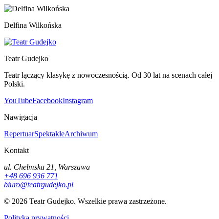
Delfina Wilkońska
Teatr Gudejko
Teatr łączący klasykę z nowoczesnością. Od 30 lat na scenach całej
Polski.
YouTube
Facebook
Instagram
Nawigacja
Repertuar
Spektakle
Archiwum
Kontakt
ul. Chełmska 21, Warszawa
+48 696 936 771
biuro@teatrgudejko.pl
© 2026 Teatr Gudejko. Wszelkie prawa zastrzeżone.
Polityka prywatności