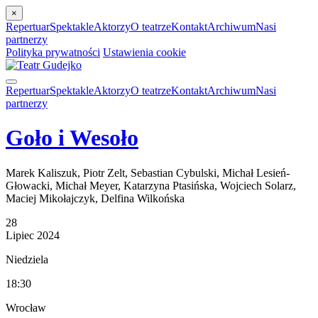
×
Repertuar
Spektakle
Aktorzy
O teatrze
Kontakt
Archiwum
Nasi
partnerzy
Polityka prywatności
Ustawienia cookie
Repertuar
Spektakle
Aktorzy
O teatrze
Kontakt
Archiwum
Nasi
partnerzy
Goło i Wesoło
Marek Kaliszuk, Piotr Zelt, Sebastian Cybulski, Michał Lesień-
Głowacki, Michał Meyer, Katarzyna Ptasińska, Wojciech Solarz,
Maciej Mikołajczyk, Delfina Wilkońska
28
Lipiec
2024
Niedziela
18:30
Wrocław