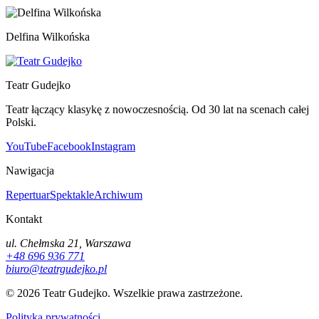
Delfina Wilkońska
Teatr Gudejko
Teatr łączący klasykę z nowoczesnością. Od 30 lat na scenach całej
Polski.
YouTube
Facebook
Instagram
Nawigacja
Repertuar
Spektakle
Archiwum
Kontakt
ul. Chełmska 21, Warszawa
+48 696 936 771
biuro@teatrgudejko.pl
© 2026 Teatr Gudejko. Wszelkie prawa zastrzeżone.
Polityka prywatności