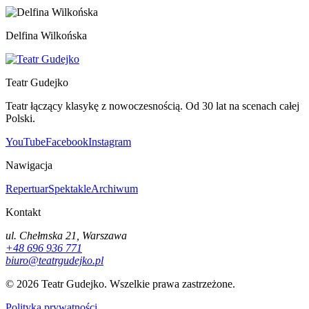
Delfina Wilkońska
Teatr Gudejko
Teatr łączący klasykę z nowoczesnością. Od 30 lat na scenach całej
Polski.
YouTube
Facebook
Instagram
Nawigacja
Repertuar
Spektakle
Archiwum
Kontakt
ul. Chełmska 21, Warszawa
+48 696 936 771
biuro@teatrgudejko.pl
© 2026 Teatr Gudejko. Wszelkie prawa zastrzeżone.
Polityka prywatności