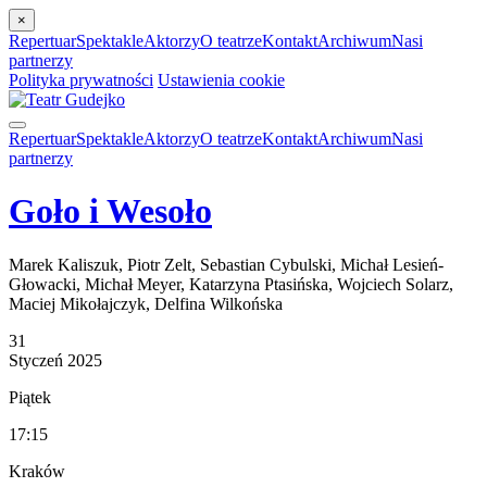
×
Repertuar
Spektakle
Aktorzy
O teatrze
Kontakt
Archiwum
Nasi
partnerzy
Polityka prywatności
Ustawienia cookie
Repertuar
Spektakle
Aktorzy
O teatrze
Kontakt
Archiwum
Nasi
partnerzy
Goło i Wesoło
Marek Kaliszuk, Piotr Zelt, Sebastian Cybulski, Michał Lesień-
Głowacki, Michał Meyer, Katarzyna Ptasińska, Wojciech Solarz,
Maciej Mikołajczyk, Delfina Wilkońska
31
Styczeń
2025
Piątek
17:15
Kraków