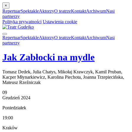
×
Repertuar
Spektakle
Aktorzy
O teatrze
Kontakt
Archiwum
Nasi
partnerzy
Polityka prywatności
Ustawienia cookie
Repertuar
Spektakle
Aktorzy
O teatrze
Kontakt
Archiwum
Nasi
partnerzy
Jak Zabłocki na mydle
Tomasz Dedek, Julia Chatys, Mikołaj Krawczyk, Kamil Pruban,
Kacper Młynarkiewicz, Karolina Piechota, Joanna Trzepiecińska,
Mateusz Rzeźniczak
09
Grudzień
2024
Poniedziałek
19:00
Kraków