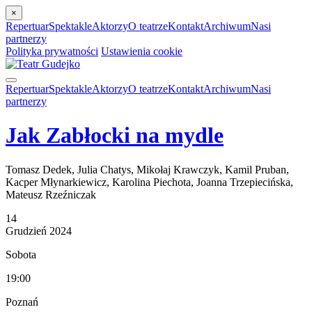
×
Repertuar
Spektakle
Aktorzy
O teatrze
Kontakt
Archiwum
Nasi
partnerzy
Polityka prywatności
Ustawienia cookie
Repertuar
Spektakle
Aktorzy
O teatrze
Kontakt
Archiwum
Nasi
partnerzy
Jak Zabłocki na mydle
Tomasz Dedek, Julia Chatys, Mikołaj Krawczyk, Kamil Pruban,
Kacper Młynarkiewicz, Karolina Piechota, Joanna Trzepiecińska,
Mateusz Rzeźniczak
14
Grudzień
2024
Sobota
19:00
Poznań