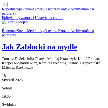
×
Repertuar
Spektakle
Aktorzy
O teatrze
Kontakt
Archiwum
Nasi
partnerzy
Polityka prywatności
Ustawienia cookie
Repertuar
Spektakle
Aktorzy
O teatrze
Kontakt
Archiwum
Nasi
partnerzy
Jak Zabłocki na mydle
Tomasz Dedek, Julia Chatys, Mikołaj Krawczyk, Kamil Pruban,
Kacper Młynarkiewicz, Karolina Piechota, Joanna Trzepiecińska,
Mateusz Rzeźniczak
18
Styczeń
2025
Sobota
19:00
Świdnica