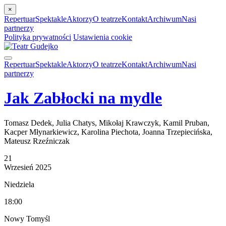
×
Repertuar
Spektakle
Aktorzy
O teatrze
Kontakt
Archiwum
Nasi
partnerzy
Polityka prywatności
Ustawienia cookie
Repertuar
Spektakle
Aktorzy
O teatrze
Kontakt
Archiwum
Nasi
partnerzy
Jak Zabłocki na mydle
Tomasz Dedek, Julia Chatys, Mikołaj Krawczyk, Kamil Pruban,
Kacper Młynarkiewicz, Karolina Piechota, Joanna Trzepiecińska,
Mateusz Rzeźniczak
21
Wrzesień
2025
Niedziela
18:00
Nowy Tomyśl