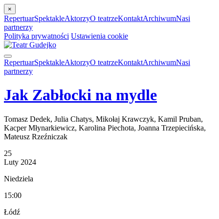
×
Repertuar
Spektakle
Aktorzy
O teatrze
Kontakt
Archiwum
Nasi
partnerzy
Polityka prywatności
Ustawienia cookie
Repertuar
Spektakle
Aktorzy
O teatrze
Kontakt
Archiwum
Nasi
partnerzy
Jak Zabłocki na mydle
Tomasz Dedek, Julia Chatys, Mikołaj Krawczyk, Kamil Pruban,
Kacper Młynarkiewicz, Karolina Piechota, Joanna Trzepiecińska,
Mateusz Rzeźniczak
25
Luty
2024
Niedziela
15:00
Łódź