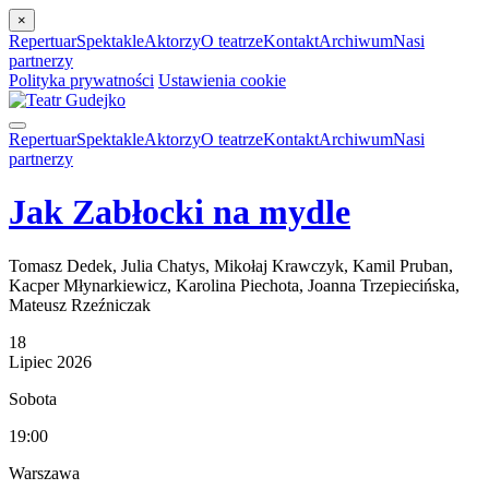
×
Repertuar
Spektakle
Aktorzy
O teatrze
Kontakt
Archiwum
Nasi
partnerzy
Polityka prywatności
Ustawienia cookie
Repertuar
Spektakle
Aktorzy
O teatrze
Kontakt
Archiwum
Nasi
partnerzy
Jak Zabłocki na mydle
Tomasz Dedek, Julia Chatys, Mikołaj Krawczyk, Kamil Pruban,
Kacper Młynarkiewicz, Karolina Piechota, Joanna Trzepiecińska,
Mateusz Rzeźniczak
18
Lipiec
2026
Sobota
19:00
Warszawa