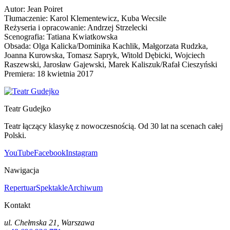
Autor: Jean Poiret
Tłumaczenie: Karol Klementewicz, Kuba Wecsile
Reżyseria i opracowanie: Andrzej Strzelecki
Scenografia: Tatiana Kwiatkowska
Obsada: Olga Kalicka/Dominika Kachlik, Małgorzata Rudzka,
Joanna Kurowska, Tomasz Sapryk, Witold Dębicki, Wojciech
Raszewski, Jarosław Gajewski, Marek Kaliszuk/Rafał Cieszyński
Premiera: 18 kwietnia 2017
Teatr Gudejko
Teatr łączący klasykę z nowoczesnością. Od 30 lat na scenach całej
Polski.
YouTube
Facebook
Instagram
Nawigacja
Repertuar
Spektakle
Archiwum
Kontakt
ul. Chełmska 21, Warszawa