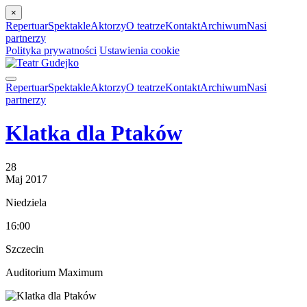
×
Repertuar
Spektakle
Aktorzy
O teatrze
Kontakt
Archiwum
Nasi
partnerzy
Polityka prywatności
Ustawienia cookie
Repertuar
Spektakle
Aktorzy
O teatrze
Kontakt
Archiwum
Nasi
partnerzy
Klatka dla Ptaków
28
Maj
2017
Niedziela
16:00
Szczecin
Auditorium Maximum