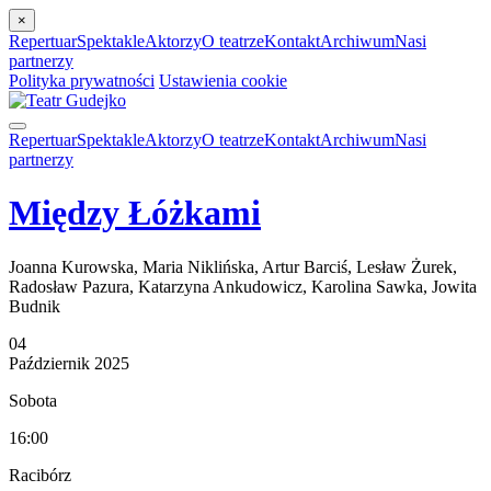
×
Repertuar
Spektakle
Aktorzy
O teatrze
Kontakt
Archiwum
Nasi
partnerzy
Polityka prywatności
Ustawienia cookie
Repertuar
Spektakle
Aktorzy
O teatrze
Kontakt
Archiwum
Nasi
partnerzy
Między Łóżkami
Joanna Kurowska, Maria Niklińska, Artur Barciś, Lesław Żurek,
Radosław Pazura, Katarzyna Ankudowicz, Karolina Sawka, Jowita
Budnik
04
Październik
2025
Sobota
16:00
Racibórz