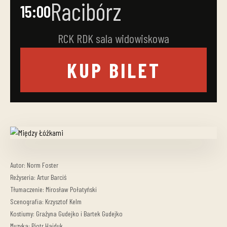
Racibórz
15:00
RCK RDK sala widowiskowa
KUP BILET
Autor: Norm Foster
Reżyseria: Artur Barciś
Tłumaczenie: Mirosław Połatyński
Scenografia: Krzysztof Kelm
Kostiumy: Grażyna Gudejko i Bartek Gudejko
Muzyka: Piotr Hajduk