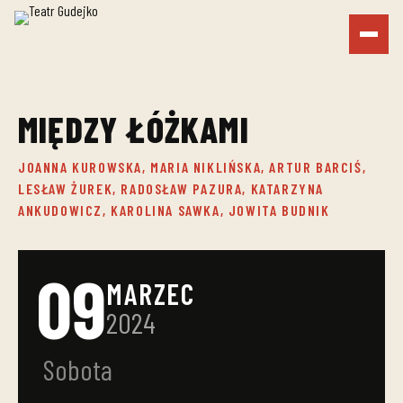
MIĘDZY ŁÓŻKAMI
JOANNA KUROWSKA, MARIA NIKLIŃSKA, ARTUR BARCIŚ,
LESŁAW ŻUREK, RADOSŁAW PAZURA, KATARZYNA
ANKUDOWICZ, KAROLINA SAWKA, JOWITA BUDNIK
09
MARZEC
2024
Sobota