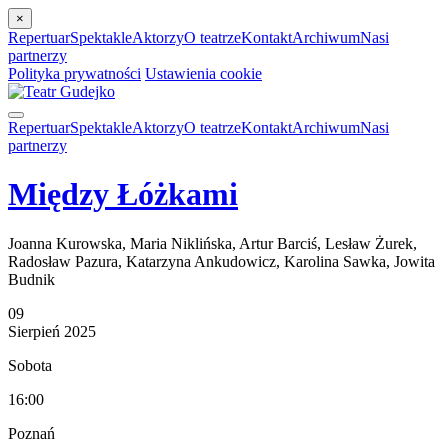
×
Repertuar
Spektakle
Aktorzy
O teatrze
Kontakt
Archiwum
Nasi
partnerzy
Polityka prywatności
Ustawienia cookie
Repertuar
Spektakle
Aktorzy
O teatrze
Kontakt
Archiwum
Nasi
partnerzy
Między Łóżkami
Joanna Kurowska, Maria Niklińska, Artur Barciś, Lesław Żurek,
Radosław Pazura, Katarzyna Ankudowicz, Karolina Sawka, Jowita
Budnik
09
Sierpień
2025
Sobota
16:00
Poznań