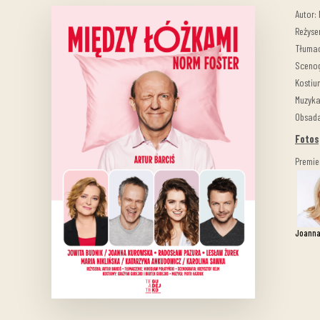
Autor:
Reżyser
Tłumac
Scenog
Kostiu
Muzyka
Obsada
Fotos
Premie
Joanna