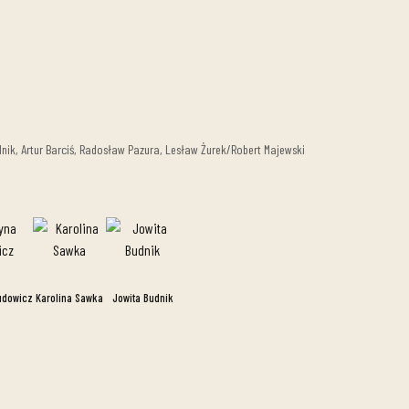
k, Artur Barciś, Radosław Pazura, Lesław Żurek/Robert Majewski
udowicz
Karolina Sawka
Jowita Budnik