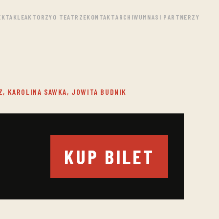
EKTAKLE
AKTORZY
O TEATRZE
KONTAKT
ARCHIWUM
NASI PARTNERZY
Z, KAROLINA SAWKA, JOWITA BUDNIK
KUP BILET