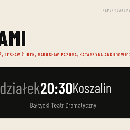
REPERTUAR
SP
AMI
Ś, LESŁAW ŻUREK, RADOSŁAW PAZURA, KATARZYNA ANKUDOWIC
działek
20:30
Koszalin
Bałtycki Teatr Dramatyczny