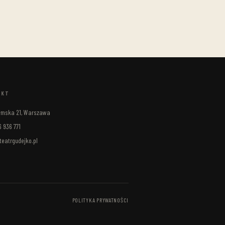
AKT
ełmska 21, Warszawa
 936 771
eatrgudejko.pl
POLITYKA PRYWATNOŚCI