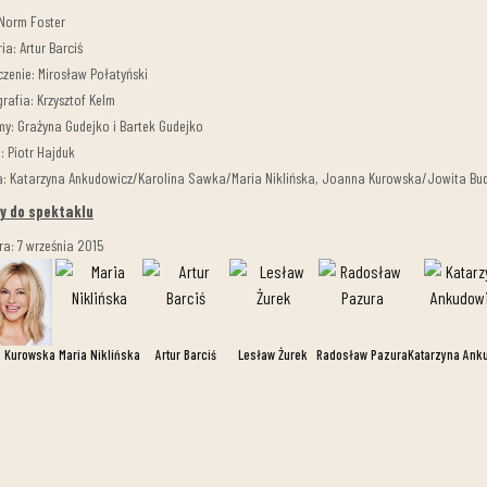
 Norm Foster
ia: Artur Barciś
zenie: Mirosław Połatyński
rafia: Krzysztof Kelm
my: Grażyna Gudejko i Bartek Gudejko
: Piotr Hajduk
: Katarzyna Ankudowicz/Karolina Sawka/Maria Niklińska, Joanna Kurowska/Jowita Budni
y do spektaklu
ra: 7 września 2015
 Kurowska
Maria Niklińska
Artur Barciś
Lesław Żurek
Radosław Pazura
Katarzyna Ank