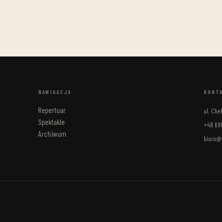
NAWIGACJA
KONT
Repertuar
ul. Ch
Spektakle
+48 696
Archiwum
biuro@t