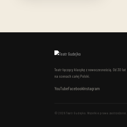
Teatr łączący klasykę z nowoczesnością. Od 30 lat
na scenach całej Polski.
YouTube
Facebook
Instagram
© 2026 Teatr Gudejko. Wszelkie prawa zastrzeżone.