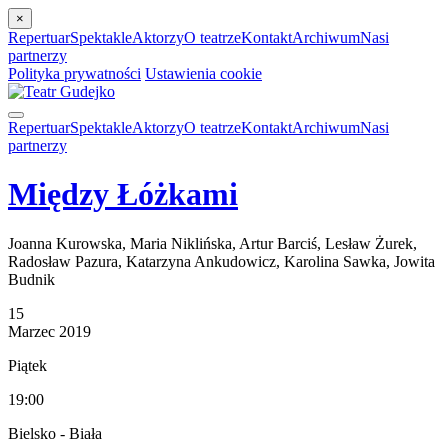
×
Repertuar
Spektakle
Aktorzy
O teatrze
Kontakt
Archiwum
Nasi
partnerzy
Polityka prywatności
Ustawienia cookie
Repertuar
Spektakle
Aktorzy
O teatrze
Kontakt
Archiwum
Nasi
partnerzy
Między Łóżkami
Joanna Kurowska, Maria Niklińska, Artur Barciś, Lesław Żurek,
Radosław Pazura, Katarzyna Ankudowicz, Karolina Sawka, Jowita
Budnik
15
Marzec
2019
Piątek
19:00
Bielsko - Biała