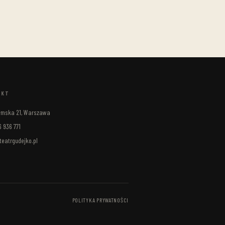
AKT
ełmska 21, Warszawa
 936 771
eatrgudejko.pl
POLITYKA PRYWATNOŚCI