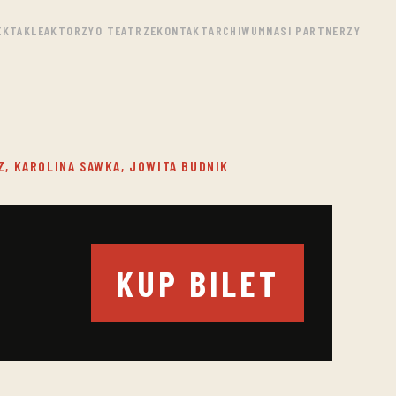
EKTAKLE
AKTORZY
O TEATRZE
KONTAKT
ARCHIWUM
NASI PARTNERZY
Z, KAROLINA SAWKA, JOWITA BUDNIK
KUP BILET