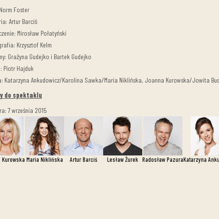
 Norm Foster
ia: Artur Barciś
zenie: Mirosław Połatyński
rafia: Krzysztof Kelm
my: Grażyna Gudejko i Bartek Gudejko
: Piotr Hajduk
: Katarzyna Ankudowicz/Karolina Sawka/Maria Niklińska, Joanna Kurowska/Jowita Budni
y do spektaklu
ra: 7 września 2015
 Kurowska
Maria Niklińska
Artur Barciś
Lesław Żurek
Radosław Pazura
Katarzyna Ank