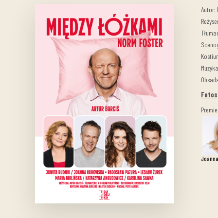
Autor:
Reżyser
Tłumac
Scenog
Kostiu
Muzyka
Obsada
Fotos
Premie
Joanna