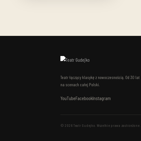
Teatr łączący klasykę z nowoczesnością. Od 30 lat
na scenach całej Polski.
YouTube
Facebook
Instagram
© 2026 Teatr Gudejko. Wszelkie prawa zastrzeżone.