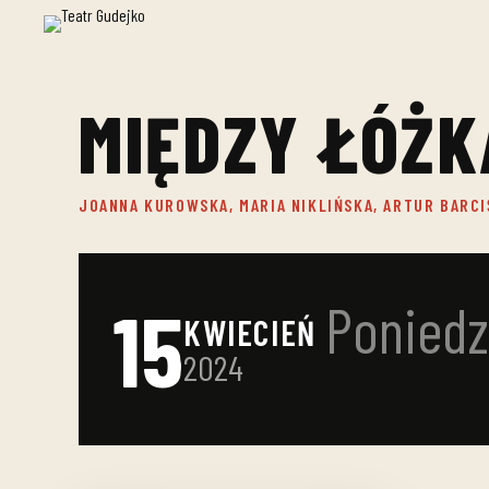
MIĘDZY ŁÓŻK
JOANNA KUROWSKA, MARIA NIKLIŃSKA, ARTUR BARCI
15
Poniedz
KWIECIEŃ
2024