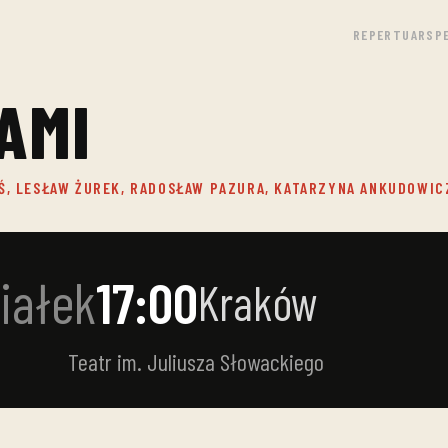
REPERTUAR
SP
AMI
Ś, LESŁAW ŻUREK, RADOSŁAW PAZURA, KATARZYNA ANKUDOWIC
iałek
17:00
Kraków
Teatr im. Juliusza Słowackiego