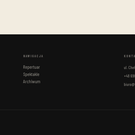
NAWIGACJA
KONT
Repertuar
ul. Ch
Spektakle
+48 696
Archiwum
biuro@t