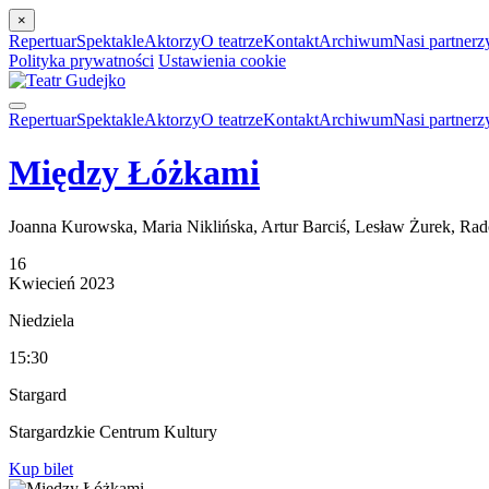
×
Repertuar
Spektakle
Aktorzy
O teatrze
Kontakt
Archiwum
Nasi partnerz
Polityka prywatności
Ustawienia cookie
Repertuar
Spektakle
Aktorzy
O teatrze
Kontakt
Archiwum
Nasi partnerz
Między Łóżkami
Joanna Kurowska, Maria Niklińska, Artur Barciś, Lesław Żurek, Ra
16
Kwiecień
2023
Niedziela
15:30
Stargard
Stargardzkie Centrum Kultury
Kup bilet