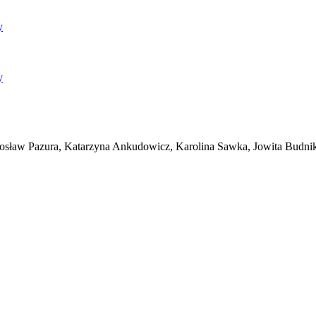
y
y
dosław Pazura, Katarzyna Ankudowicz, Karolina Sawka, Jowita Budni