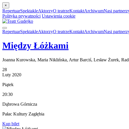
×
Repertuar
Spektakle
Aktorzy
O teatrze
Kontakt
Archiwum
Nasi partnerz
Polityka prywatności
Ustawienia cookie
Repertuar
Spektakle
Aktorzy
O teatrze
Kontakt
Archiwum
Nasi partnerz
Między Łóżkami
Joanna Kurowska, Maria Niklińska, Artur Barciś, Lesław Żurek, Ra
28
Luty
2020
Piątek
20:30
Dąbrowa Górnicza
Pałac Kultury Zagłębia
Kup bilet