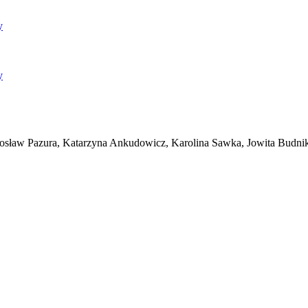
y
y
dosław Pazura, Katarzyna Ankudowicz, Karolina Sawka, Jowita Budni