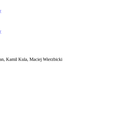
y
y
n, Kamil Kula, Maciej Wierzbicki