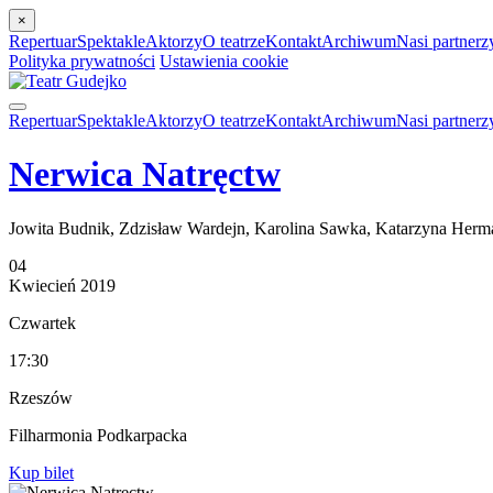
×
Repertuar
Spektakle
Aktorzy
O teatrze
Kontakt
Archiwum
Nasi partnerz
Polityka prywatności
Ustawienia cookie
Repertuar
Spektakle
Aktorzy
O teatrze
Kontakt
Archiwum
Nasi partnerz
Nerwica Natręctw
Jowita Budnik, Zdzisław Wardejn, Karolina Sawka, Katarzyna Herma
04
Kwiecień
2019
Czwartek
17:30
Rzeszów
Filharmonia Podkarpacka
Kup bilet