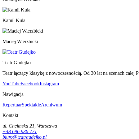
Kamil Kula
Maciej Wierzbicki
Teatr Gudejko
Teatr łączący klasykę z nowoczesnością. Od 30 lat na scenach całej P
YouTube
Facebook
Instagram
Nawigacja
Repertuar
Spektakle
Archiwum
Kontakt
ul. Chełmska 21, Warszawa
+48 696 936 771
biuro@teatrgudejko.pl