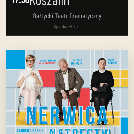
Bałtycki Teatr Dramatyczny
Sprzedaż wkrótce