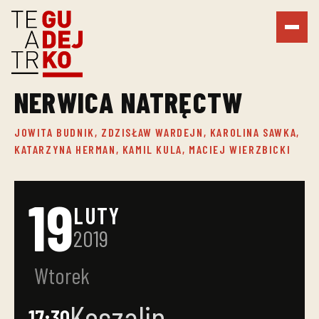
NERWICA NATRĘCTW
JOWITA BUDNIK, ZDZISŁAW WARDEJN, KAROLINA SAWKA,
KATARZYNA HERMAN, KAMIL KULA, MACIEJ WIERZBICKI
19
LUTY
2019
Wtorek
Koszalin
17:30