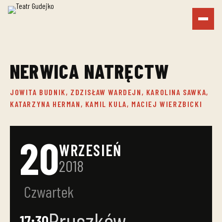
NERWICA NATRĘCTW
JOWITA BUDNIK, ZDZISŁAW WARDEJN, KAROLINA SAWKA,
KATARZYNA HERMAN, KAMIL KULA, MACIEJ WIERZBICKI
20
WRZESIEŃ
2018
Czwartek
Pruszków
17:30