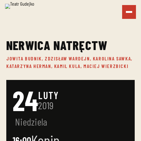
NERWICA NATRĘCTW
JOWITA BUDNIK, ZDZISŁAW WARDEJN, KAROLINA SAWKA,
KATARZYNA HERMAN, KAMIL KULA, MACIEJ WIERZBICKI
24
LUTY
2019
Niedziela
Konin
16:00