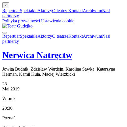
×
Repertuar
Spektakle
Aktorzy
O teatrze
Kontakt
Archiwum
Nasi
partnerzy
Polityka prywatności
Ustawienia cookie
Repertuar
Spektakle
Aktorzy
O teatrze
Kontakt
Archiwum
Nasi
partnerzy
Nerwica Natręctw
Jowita Budnik, Zdzisław Wardejn, Karolina Sawka, Katarzyna
Herman, Kamil Kula, Maciej Wierzbicki
28
Maj
2019
Wtorek
20:30
Poznań