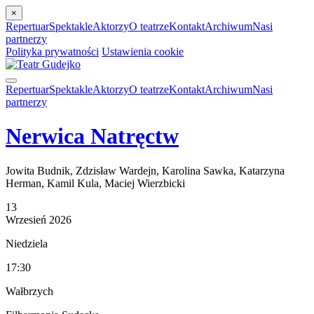
×
Repertuar
Spektakle
Aktorzy
O teatrze
Kontakt
Archiwum
Nasi
partnerzy
Polityka prywatności
Ustawienia cookie
Repertuar
Spektakle
Aktorzy
O teatrze
Kontakt
Archiwum
Nasi
partnerzy
Nerwica Natręctw
Jowita Budnik, Zdzisław Wardejn, Karolina Sawka, Katarzyna
Herman, Kamil Kula, Maciej Wierzbicki
13
Wrzesień
2026
Niedziela
17:30
Wałbrzych