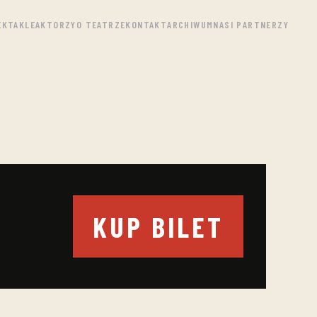
EKTAKLE
AKTORZY
O TEATRZE
KONTAKT
ARCHIWUM
NASI PARTNERZY
KUP BILET