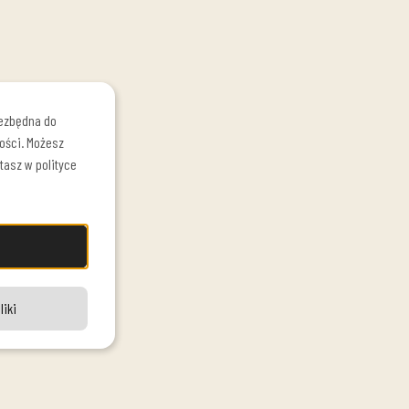
iezbędna do
ości. Możesz
tasz w polityce
liki