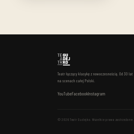
Teatr łączący klasykę z nowoczesnością. Od 30 lat
na scenach całej Polski.
YouTube
Facebook
Instagram
© 2026 Teatr Gudejko. Wszelkie prawa zastrzeżone.