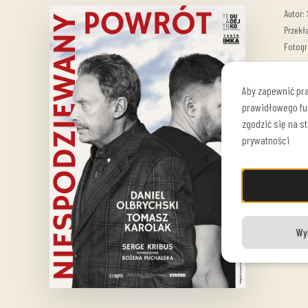
Autor: 
Przekł
Fotogr
Fotos
Premie
Aby zapewnić pra
prawidłowego fu
zgodzić się na s
prywatności
Tomasz
Wy