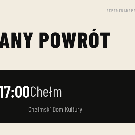
REPERTUAR
SP
WANY POWRÓT
17:00
Chełm
Chełmski Dom Kultury