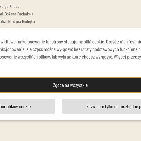
Serge Kribus
ad: Bożena Puchalska
afia: Grażyna Gudejko
y do spektaklu
ra: 29 grudnia 2021r
widłowe funkcjonowanie tej strony stosujemy pliki cookie. Część z nich jest n
nkcjonowania, ale część można wyłączyć bez utraty podstawowych funkcjonaln
tosowanie wszystkich plików, lub wybrać które chcesz wyłączyć. Więcej przeczy
 Karolak
Daniel Olbrychski
Kamil Kula
Zgoda na wszystkie
bór plików cookie
Zezwalam tylko na niezbędne p