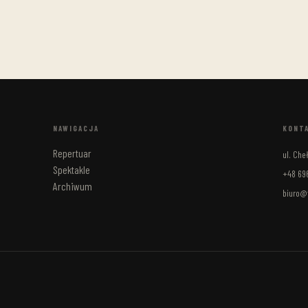
NAWIGACJA
KONT
Repertuar
ul. Ch
Spektakle
+48 696
Archiwum
biuro@t