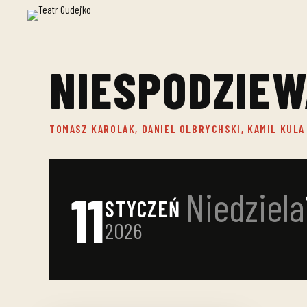
NIESPODZIE
TOMASZ KAROLAK, DANIEL OLBRYCHSKI, KAMIL KULA
11
Niedziela
STYCZEŃ
2026