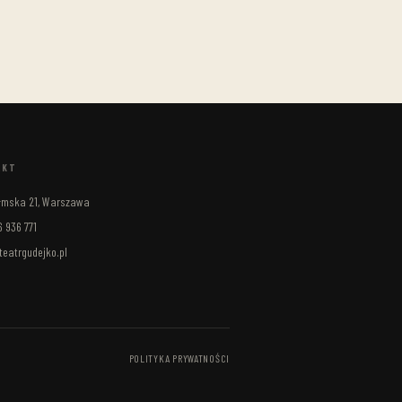
AKT
ełmska 21, Warszawa
 936 771
eatrgudejko.pl
POLITYKA PRYWATNOŚCI