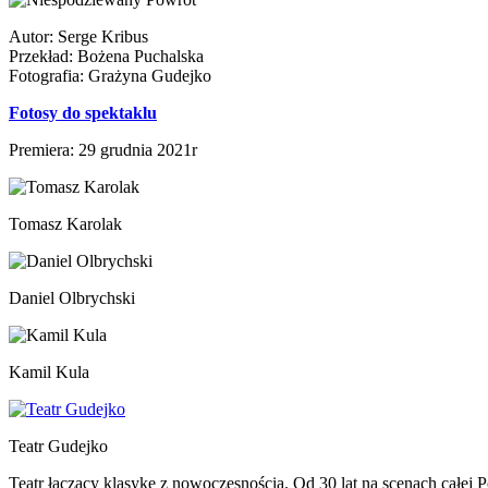
Autor: Serge Kribus
Przekład: Bożena Puchalska
Fotografia: Grażyna Gudejko
Fotosy do spektaklu
Premiera: 29 grudnia 2021r
Tomasz Karolak
Daniel Olbrychski
Kamil Kula
Teatr Gudejko
Teatr łączący klasykę z nowoczesnością. Od 30 lat na scenach całej P