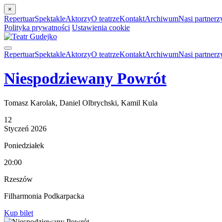
×
Repertuar
Spektakle
Aktorzy
O teatrze
Kontakt
Archiwum
Nasi partnerz
Polityka prywatności
Ustawienia cookie
Repertuar
Spektakle
Aktorzy
O teatrze
Kontakt
Archiwum
Nasi partnerz
Niespodziewany Powrót
Tomasz Karolak, Daniel Olbrychski, Kamil Kula
12
Styczeń
2026
Poniedziałek
20:00
Rzeszów
Filharmonia Podkarpacka
Kup bilet