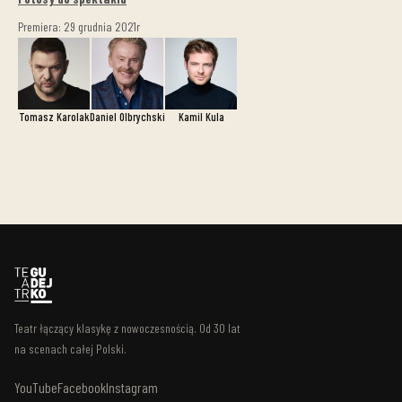
Premiera: 29 grudnia 2021r
Tomasz Karolak
Daniel Olbrychski
Kamil Kula
Teatr łączący klasykę z nowoczesnością. Od 30 lat
na scenach całej Polski.
YouTube
Facebook
Instagram