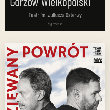
Gorzów Wielkopolski
Teatr im. Juliusza Osterwy
Wyprzedane